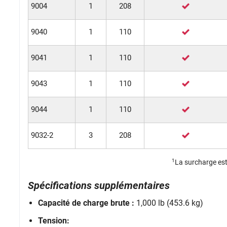
9004
1
208
9040
1
110
9041
1
110
9043
1
110
9044
1
110
9032-2
3
208
1
La surcharge es
Spécifications supplémentaires
Capacité de charge brute :
1,000 lb (453.6 kg)
Tension: