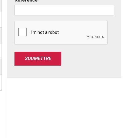
C
A
P
T
C
SOUMETTRE
H
A