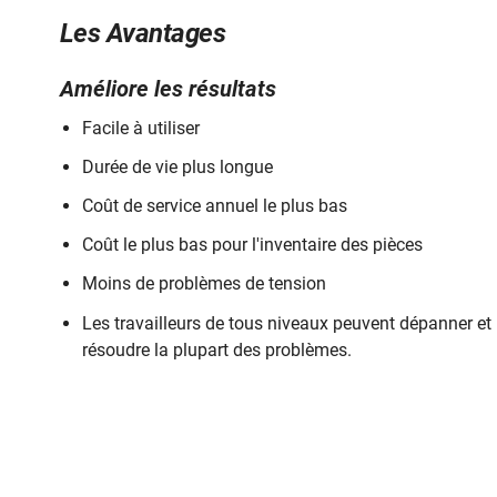
métallique de 10:1 requis. Si vous avez besoin d'un pa
Les Avantages
Canada, veuillez contacter Power Climber pour obtenir de
Améliore les résultats
Capacité de charge
Frein de
Référence
phase
brute
survitesse
Facile à utiliser
Durée de vie plus longue
9010
1,500 lb (680.4 kg)
1
Coût de service annuel le plus bas
9011
1,500 lb (680.4 kg)
1
Coût le plus bas pour l'inventaire des pièces
Moins de problèmes de tension
9012
1,500 lb (680.4 kg)
1
Les travailleurs de tous niveaux peuvent dépanner et
9013
1,500 lb (680.4 kg)
1
résoudre la plupart des problèmes.
9014
1,500 lb (680.4 kg)
1
9030
1,500 lb (680.4 kg)
3