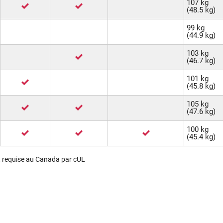
107 kg
(48.5 kg)
99 kg
(44.9 kg)
103 kg
(46.7 kg)
101 kg
(45.8 kg)
105 kg
(47.6 kg)
100 kg
(45.4 kg)
t requise au Canada par cUL