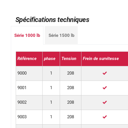
Spécifications techniques
Série 1000 lb
Série 1500 lb
Référence
phase
Tension
Frein de survitesse
9000
1
208
9001
1
208
9002
1
208
9003
1
208