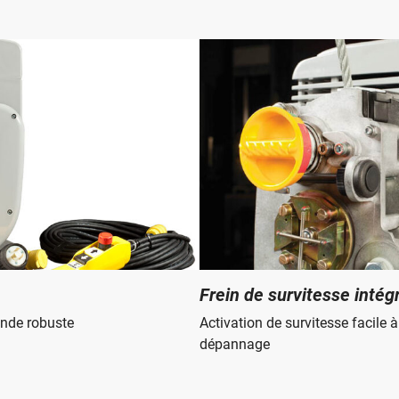
 technique
.4 mm
IWRC ou FC Pose régulière droite IPS ou EIPS préformés,
Frein de survitesse intég
nde robuste
Activation de survitesse facile à 
dépannage