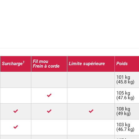
Fil mou
1
Surcharge
Limite supérieure
Poids
Frein à corde
101 kg
(45.8 kg)
105 kg
(47.6 kg)
108 kg
(49 kg)
103 kg
(46.7 kg)