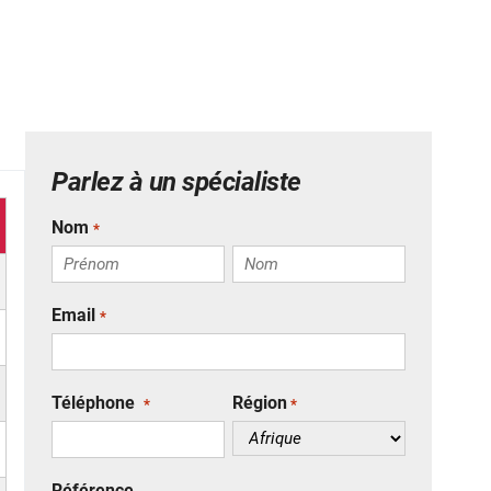
Parlez à un spécialiste
Nom
*
P
N
Email
*
r
o
é
m
n
o
Téléphone
Région
*
*
m
Référence