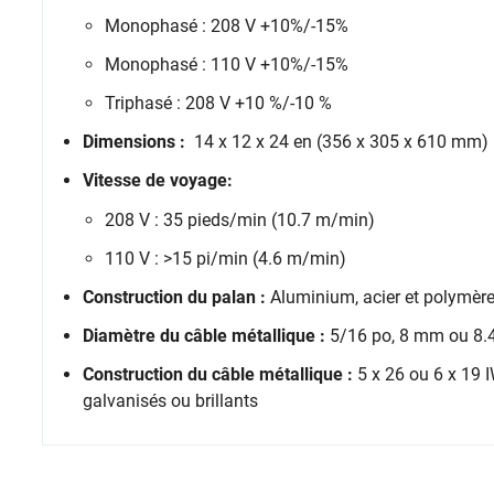
Monophasé : 208 V +10%/-15%
Monophasé : 110 V +10%/-15%
Triphasé : 208 V +10 %/-10 %
Dimensions :
14 x 12 x 24 en (356 x 305 x 610 mm)
Vitesse de voyage:
208 V : 35 pieds/min (10.7 m/min)
110 V : >15 pi/min (4.6 m/min)
Construction du palan :
Aluminium, acier et polymère
Diamètre du câble métallique :
5/16 po, 8 mm ou 8
Construction du câble métallique :
5 x 26 ou 6 x 19 
galvanisés ou brillants
À noter:
Le palan PC3 1500 n'est pas approuvé pour une 