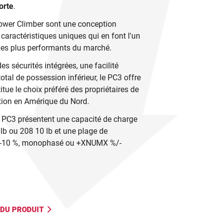
Énergie éolienne
forte
.
VOIR TOUT
Power Climber sont une conception
s caractéristiques uniques qui en font l'un
 les plus performants du marché.
s sécurités intégrées, une facilité
total de possession inférieur, le PC3 offre
titue le choix préféré des propriétaires de
ation en Amérique du Nord.
ie PC3 présentent une capacité de charge
 lb ou 208 10 lb et une plage de
/-10 %, monophasé ou +XNUMX %/-
 DU PRODUIT