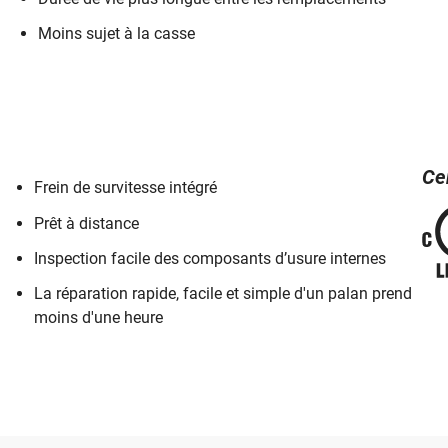
109 lb (49.4
kg)
Moins sujet à la casse
112 lb (50.8
kg)
112 lb (50.8
kg)
112 lb (50.8
Cer
kg)
Frein de survitesse intégré
107 kg
Prêt à distance
(48.5 kg)
Inspection facile des composants d’usure internes
111 lb (50.3
kg)
La réparation rapide, facile et simple d'un palan prend
110 lb (49.9
moins d'une heure
kg)
sation avec des gréements qui ne peuvent pas supporter une charge de
alans répondent également aux normes de sécurité 10:1 requises au
 Climber pour plus d’informations.