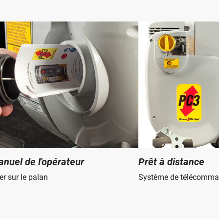
Spécifications supplémentaires
Tension:
Monophasé : 208 V +10%/-15%
Triphasé : 208 V +10 %/-10 %
Dimensions :
14 x 12 x 24 en (356 x 305 x 610 mm)
Vitesse de voyage:
35 pieds / min (10.7 m / min)
Construction du palan :
Aluminium, acier et polymère
Diamètre du câble métallique :
5/16 po, 8 mm ou 8
Construction du câble métallique :
5 x 26 ou 6 x 19 
galvanisés ou brillants
Prêt à distance
nuel de l'opérateur
Système de télécomma
er sur le palan