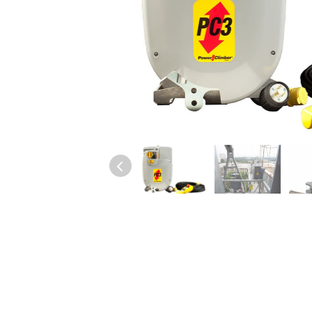
Avec plus de 50 ans d'innovation dans le
secteur des accès suspendus, Power
Climber a une solution.
SOLUTIONS SUR MESURE