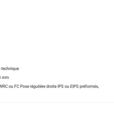
 technique
.4 mm
IWRC ou FC Pose régulière droite IPS ou EIPS préformés,
utilisation au Canada en raison du facteur de sécurité du câbl