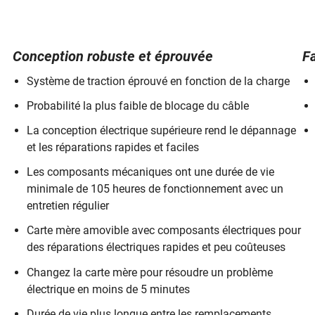
lan d'une capacité de 1,500 XNUMX lb et que vous résidez au
 l'aide.
Conception robuste et éprouvée
F
Fil mou
Limite
Surcharge
Frein à
Poids
supérieure
corde
Système de traction éprouvé en fonction de la charge
104 lb (47.2
Probabilité la plus faible de blocage du câble
kg)
La conception électrique supérieure rend le dépannage
108 kg
et les réparations rapides et faciles
(49 kg)
Les composants mécaniques ont une durée de vie
111 lb (50.3
kg)
minimale de 105 heures de fonctionnement avec un
entretien régulier
106 lb (48.1
kg)
Carte mère amovible avec composants électriques pour
des réparations électriques rapides et peu coûteuses
110 lb (49.9
kg)
Changez la carte mère pour résoudre un problème
105 lb (47.6
électrique en moins de 5 minutes
kg)
Durée de vie plus longue entre les remplacements